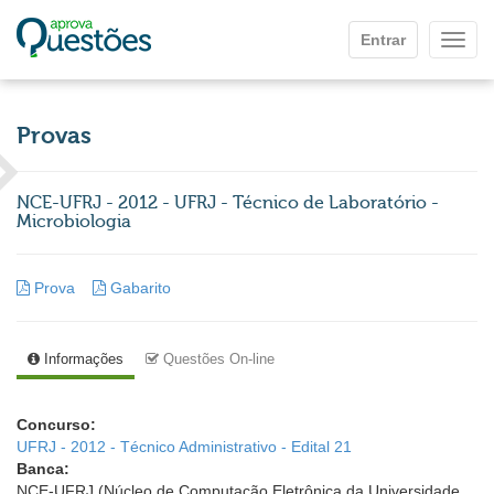
Ir para o conteúdo principal
Entrar
Mostr
Provas
NCE-UFRJ - 2012 - UFRJ - Técnico de Laboratório -
Microbiologia
Prova
Gabarito
Informações
Questões On-line
Concurso:
UFRJ - 2012 - Técnico Administrativo - Edital 21
Banca:
NCE-UFRJ (Núcleo de Computação Eletrônica da Universidade