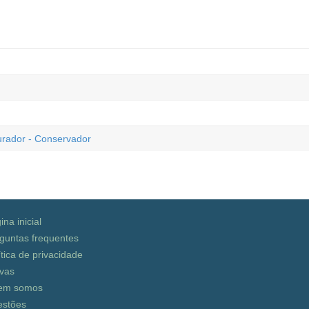
urador - Conservador
ina inicial
guntas frequentes
ítica de privacidade
vas
em somos
stões