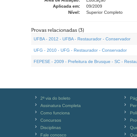
Área de Atuação:
Educação
Aplicada em:
09/2009
Nível:
Superior Completo
Provas relacionadas (3)
UFBA - 2012 - UFBA - Restaurador - Conservador
UFG - 2010 - UFG - Restaurador - Conservador
FEPESE - 2009 - Prefeitura de Brusque - SC - Resta
2ª via do boleto
Pág
Assinatura Completa
Per
Como funciona
Pol
Concursos
Pro
Disciplinas
Qu
Fale conosco
Que