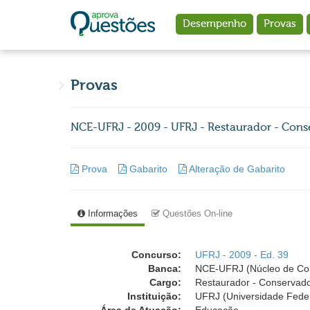
Ir para o conteúdo principal
Desempenho
Provas
Provas
NCE-UFRJ - 2009 - UFRJ - Restaurador - Cons
Prova
Gabarito
Alteração de Gabarito
Informações
Questões On-line
Concurso:
UFRJ - 2009 - Ed. 39
Banca:
NCE-UFRJ (Núcleo de Comp
Cargo:
Restaurador - Conservad
Instituição:
UFRJ (Universidade Feder