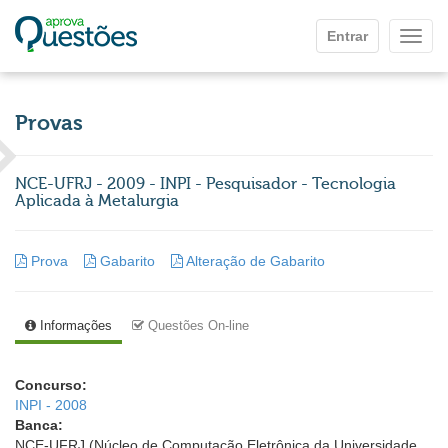
Ir para o conteúdo principal
Entrar
Mostr
Provas
NCE-UFRJ - 2009 - INPI - Pesquisador - Tecnologia
Aplicada à Metalurgia
Prova
Gabarito
Alteração de Gabarito
Informações
Questões On-line
Concurso:
INPI - 2008
Banca:
NCE-UFRJ (Núcleo de Computação Eletrônica da Universidade