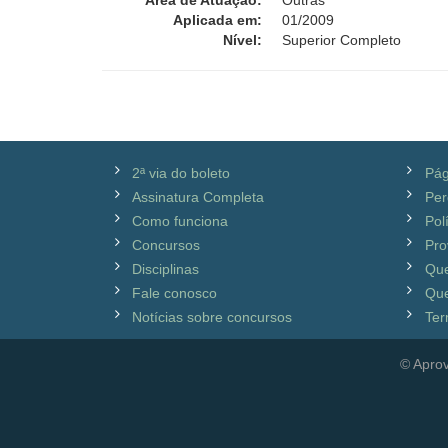
Área de Atuação:
Outras
Aplicada em:
01/2009
Nível:
Superior Completo
2ª via do boleto
Pág
Assinatura Completa
Per
Como funciona
Pol
Concursos
Pro
Disciplinas
Qu
Fale conosco
Que
Notícias sobre concursos
Ter
© Aprov