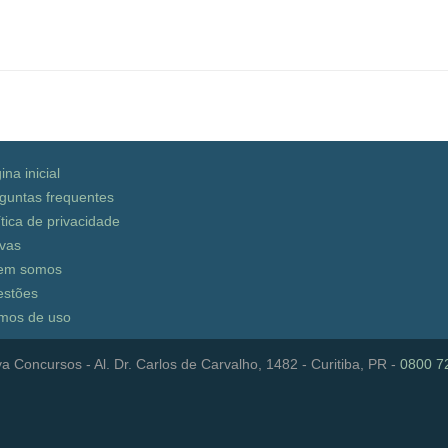
ina inicial
guntas frequentes
ítica de privacidade
vas
em somos
stões
mos de uso
a Concursos - Al. Dr. Carlos de Carvalho, 1482 - Curitiba, PR -
0800 7