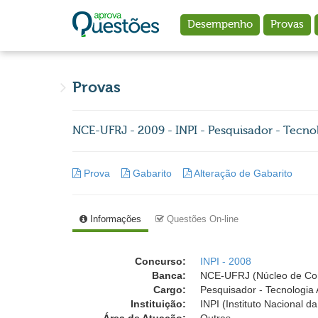
Ir para o conteúdo principal
Desempenho
Provas
Provas
NCE-UFRJ - 2009 - INPI - Pesquisador - Tecno
Prova
Gabarito
Alteração de Gabarito
Informações
Questões On-line
Concurso:
INPI - 2008
Banca:
NCE-UFRJ (Núcleo de Comp
Cargo:
Pesquisador - Tecnologia 
Instituição:
INPI (Instituto Nacional d