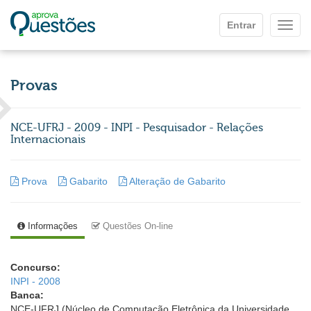
Ir para o conteúdo principal
Entrar
Mostr
Provas
NCE-UFRJ - 2009 - INPI - Pesquisador - Relações
Internacionais
Prova
Gabarito
Alteração de Gabarito
Informações
Questões On-line
Concurso:
INPI - 2008
Banca:
NCE-UFRJ (Núcleo de Computação Eletrônica da Universidade