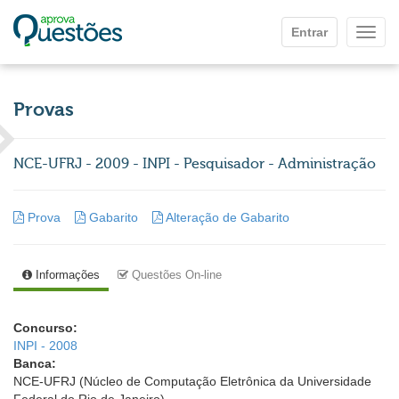
Ir para o conteúdo principal
Entrar
Mostr
Provas
NCE-UFRJ - 2009 - INPI - Pesquisador - Administração
Prova
Gabarito
Alteração de Gabarito
Informações
Questões On-line
Concurso:
INPI - 2008
Banca:
NCE-UFRJ (Núcleo de Computação Eletrônica da Universidade