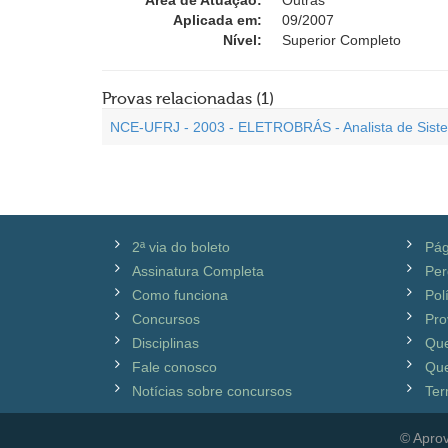
Área de Atuação:
Outras
Aplicada em:
09/2007
Nível:
Superior Completo
Provas relacionadas (1)
NCE-UFRJ - 2003 - ELETROBRÁS - Analista de Sist
2ª via do boleto
Pág
Assinatura Completa
Per
Como funciona
Pol
Concursos
Pro
Disciplinas
Qu
Fale conosco
Que
Notícias sobre concursos
Ter
© Aprov