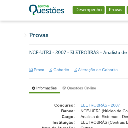
Ir para o conteúdo principal
Desempenho
Provas
Provas
NCE-UFRJ - 2007 - ELETROBRÁS - Analista de
Prova
Gabarito
Alteração de Gabarito
Informações
Questões On-line
Concurso:
ELETROBRÁS - 2007
Banca:
NCE-UFRJ (Núcleo de Comp
Cargo:
Analista de Sistemas - D
Instituição:
ELETROBRÁS (Centrais Elé