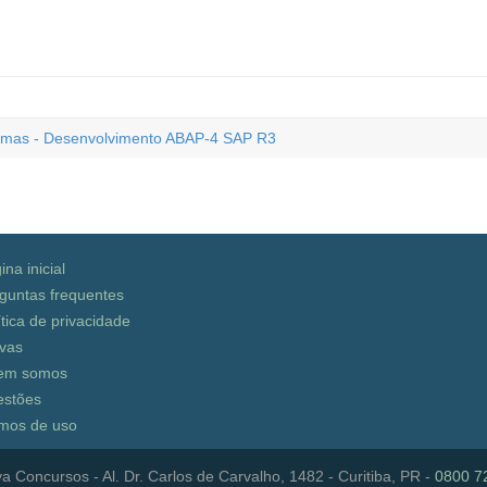
emas - Desenvolvimento ABAP-4 SAP R3
ina inicial
guntas frequentes
ítica de privacidade
vas
em somos
stões
mos de uso
a Concursos - Al. Dr. Carlos de Carvalho, 1482 - Curitiba, PR -
0800 7