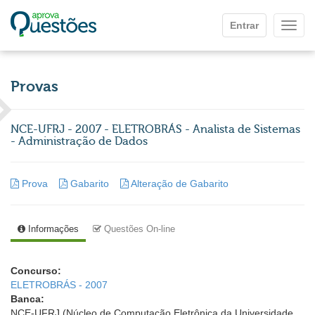
Ir para o conteúdo principal
Entrar
Mostr
Provas
NCE-UFRJ - 2007 - ELETROBRÁS - Analista de Sistemas
- Administração de Dados
Prova
Gabarito
Alteração de Gabarito
Informações
Questões On-line
Concurso:
ELETROBRÁS - 2007
Banca:
NCE-UFRJ (Núcleo de Computação Eletrônica da Universidade