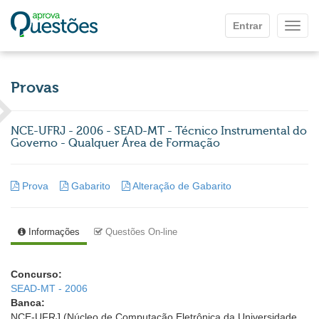
Ir para o conteúdo principal
Entrar
Mostr
Provas
NCE-UFRJ - 2006 - SEAD-MT - Técnico Instrumental do
Governo - Qualquer Área de Formação
Prova
Gabarito
Alteração de Gabarito
Informações
Questões On-line
Concurso:
SEAD-MT - 2006
Banca:
NCE-UFRJ (Núcleo de Computação Eletrônica da Universidade