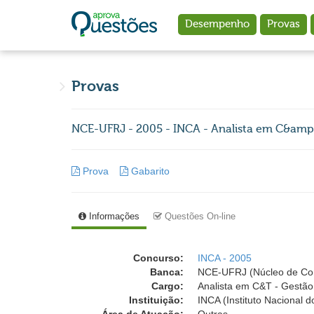
Ir para o conteúdo principal
Desempenho
Provas
Provas
NCE-UFRJ - 2005 - INCA - Analista em C&amp
Prova
Gabarito
Informações
Questões On-line
Concurso:
INCA - 2005
Banca:
NCE-UFRJ (Núcleo de Comp
Cargo:
Analista em C&T - Gestã
Instituição:
INCA (Instituto Nacional 