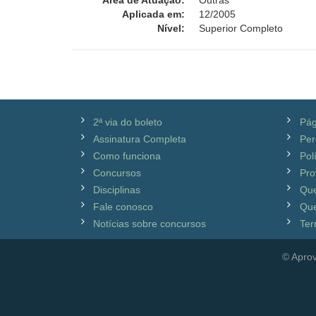
Área de Atuação:
Outras
Aplicada em:
12/2005
Nível:
Superior Completo
2ª via do boleto
Pág
Assinatura Completa
Per
Como funciona
Pol
Concursos
Pro
Disciplinas
Qu
Fale conosco
Que
Notícias sobre concursos
Ter
© Aprov