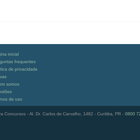
ina inicial
guntas frequentes
ítica de privacidade
vas
em somos
stões
mos de uso
a Concursos - Al. Dr. Carlos de Carvalho, 1482 - Curitiba, PR -
0800 7