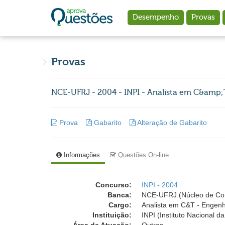
Ir para o conteúdo principal
Desempenho
Provas
Provas
NCE-UFRJ - 2004 - INPI - Analista em C&amp;T
Prova
Gabarito
Alteração de Gabarito
Informações
Questões On-line
Concurso:
INPI - 2004
Banca:
NCE-UFRJ (Núcleo de Comp
Cargo:
Analista em C&T - Engenha
Instituição:
INPI (Instituto Nacional d