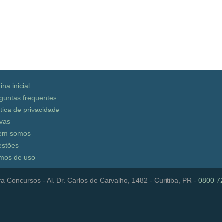
ina inicial
guntas frequentes
ítica de privacidade
vas
em somos
stões
mos de uso
a Concursos - Al. Dr. Carlos de Carvalho, 1482 - Curitiba, PR -
0800 7