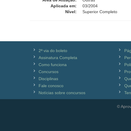
Área de Atuação:
Outras
Aplicada em:
03/2004
Nível:
Superior Completo
2ª via do boleto
Pág
Assinatura Completa
Per
Como funciona
Pol
Concursos
Pro
Disciplinas
Qu
Fale conosco
Que
Notícias sobre concursos
Ter
© Aprov