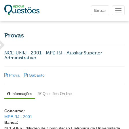
Ir para o conteúdo principal
Entrar
Mostr
Provas
NCE-UFRJ - 2001 - MPE-RJ - Auxiliar Superior
Administrativo
Prova
Gabarito
Informações
Questões On-line
Concurso:
MPE-RJ - 2001
Banca:
NCE-UFRJ (Núcleo de Computação Eletrônica da Universidade