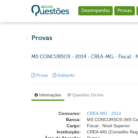
Ir para o conteúdo principal
Desempenho
Provas
Provas
MS CONCURSOS - 2014 - CREA-MG - Fiscal - N
Prova
Gabarito
Informações
Questões On-line
Concurso:
CREA-MG - 2014
Banca:
MS CONCURSOS (MS Con
Cargo:
Fiscal - Nível Superior
Instituição:
CREA-MG (Conselho Regio