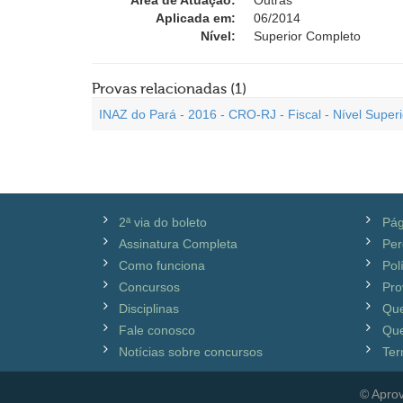
Área de Atuação:
Outras
Aplicada em:
06/2014
Nível:
Superior Completo
Provas relacionadas (1)
INAZ do Pará - 2016 - CRO-RJ - Fiscal - Nível Superi
2ª via do boleto
Pág
Assinatura Completa
Per
Como funciona
Pol
Concursos
Pro
Disciplinas
Qu
Fale conosco
Que
Notícias sobre concursos
Ter
© Aprov