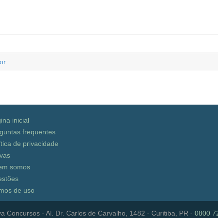
or
ina inicial
guntas frequentes
ítica de privacidade
vas
em somos
stões
mos de uso
a Concursos - Al. Dr. Carlos de Carvalho, 1482 - Curitiba, PR -
0800 7