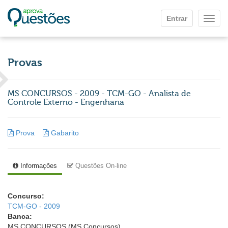
Ir para o conteúdo principal
Entrar
Mostr
Provas
MS CONCURSOS - 2009 - TCM-GO - Analista de
Controle Externo - Engenharia
Prova
Gabarito
Informações
Questões On-line
Concurso:
TCM-GO - 2009
Banca:
MS CONCURSOS (MS Concursos)