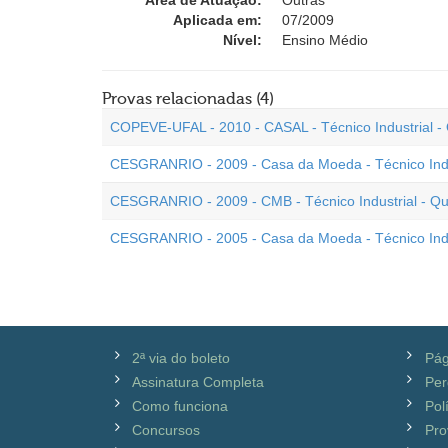
Área de Atuação:
Outras
Aplicada em:
07/2009
Nível:
Ensino Médio
Provas relacionadas (4)
COPEVE-UFAL - 2010 - CASAL - Técnico Industrial -
CESGRANRIO - 2009 - Casa da Moeda - Técnico Indu
CESGRANRIO - 2009 - CMB - Técnico Industrial - Q
CESGRANRIO - 2005 - Casa da Moeda - Técnico Indu
2ª via do boleto
Pág
Assinatura Completa
Per
Como funciona
Pol
Concursos
Pro