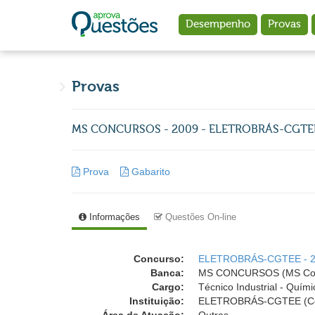
Ir para o conteúdo principal
Desempenho
Provas
Provas
MS CONCURSOS - 2009 - ELETROBRÁS-CGTEE - T
Prova
Gabarito
Informações
Questões On-line
Concurso:
ELETROBRÁS-CGTEE - 
Banca:
MS CONCURSOS (MS Con
Cargo:
Técnico Industrial - Quími
Instituição:
ELETROBRÁS-CGTEE (Comp