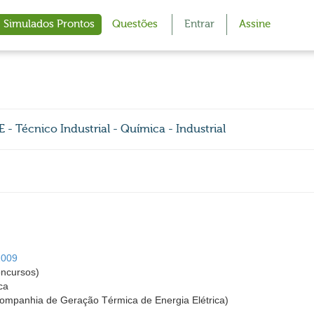
Simulados Prontos
Questões
Entrar
Assine
écnico Industrial - Química - Industrial
2009
cursos)
ca
anhia de Geração Térmica de Energia Elétrica)