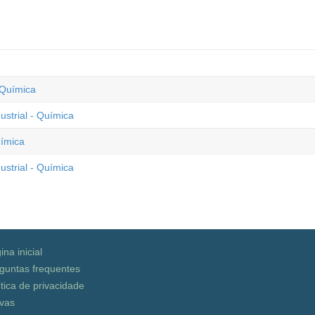
 Química
strial - Química
uímica
strial - Química
ina inicial
guntas frequentes
ítica de privacidade
vas