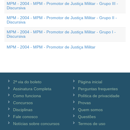
MPM - 2004 - MPM - Promotor de Justiça Militar - Grupo III -
Discursiva
MPM - 2004 - MPM - Promotor de Justiça Militar - Grupo II -
Discursiva
MPM - 2004 - MPM - Promotor de Justiça Militar - Grupo I -
Discursiva
MPM - 2004 - MPM - Promotor de Justiça Militar
2ª via do boleto
Página inicial
Assinatura Completa
Perguntas frequentes
Como funciona
Política de privacidade
Concursos
Provas
Disciplinas
Quem somos
Fale conosco
Questões
Notícias sobre concursos
Termos de uso