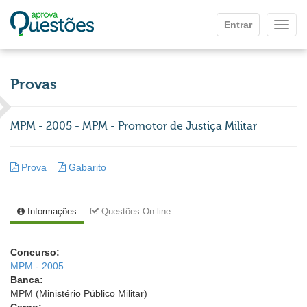
Ir para o conteúdo principal
Entrar
Mostr
Provas
MPM - 2005 - MPM - Promotor de Justiça Militar
Prova
Gabarito
Informações
Questões On-line
Concurso:
MPM - 2005
Banca:
MPM (Ministério Público Militar)