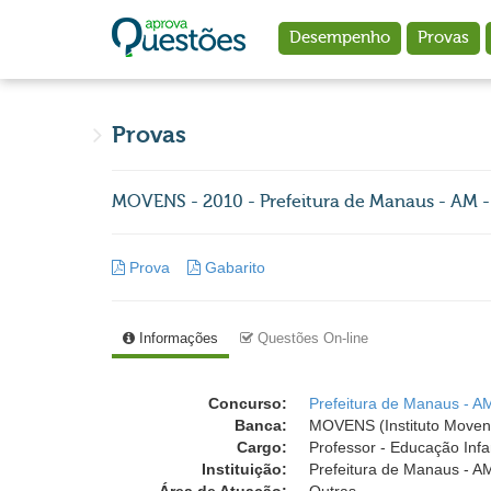
Ir para o conteúdo principal
Desempenho
Provas
Provas
MOVENS - 2010 - Prefeitura de Manaus - AM - 
Prova
Gabarito
Informações
Questões On-line
Concurso:
Prefeitura de Manaus - AM
Banca:
MOVENS (Instituto Moven
Cargo:
Professor - Educação Infan
Instituição:
Prefeitura de Manaus - AM