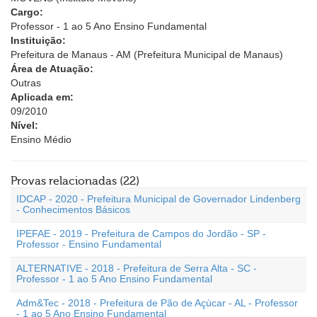
Cargo:
Professor - 1 ao 5 Ano Ensino Fundamental
Instituição:
Prefeitura de Manaus - AM (Prefeitura Municipal de Manaus)
Área de Atuação:
Outras
Aplicada em:
09/2010
Nível:
Ensino Médio
Provas relacionadas (22)
IDCAP - 2020 - Prefeitura Municipal de Governador Lindenberg
- Conhecimentos Básicos
IPEFAE - 2019 - Prefeitura de Campos do Jordão - SP -
Professor - Ensino Fundamental
ALTERNATIVE - 2018 - Prefeitura de Serra Alta - SC -
Professor - 1 ao 5 Ano Ensino Fundamental
Adm&Tec - 2018 - Prefeitura de Pão de Açúcar - AL - Professor
- 1 ao 5 Ano Ensino Fundamental