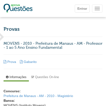
Ir para o conteúdo principal
Entrar
Mostr
Provas
MOVENS - 2010 - Prefeitura de Manaus - AM - Professor
- 1 ao 5 Ano Ensino Fundamental
Prova
Gabarito
Informações
Questões On-line
Concurso:
Prefeitura de Manaus - AM - 2010 - Magistério
Banca:
MOVENS (Instituto Movens)