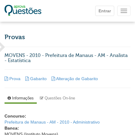
Ir para o conteúdo principal
Entrar
Mostr
Provas
MOVENS - 2010 - Prefeitura de Manaus - AM - Analista
- Estatística
Prova
Gabarito
Alteração de Gabarito
Informações
Questões On-line
Concurso:
Prefeitura de Manaus - AM - 2010 - Administrativo
Banca:
MOVENS (Instituto Movens)