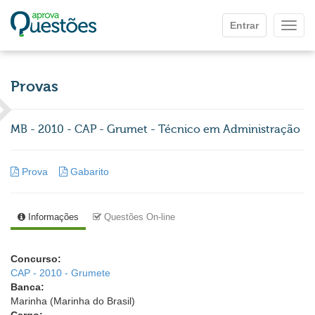
Ir para o conteúdo principal
Entrar
Mostr
Provas
MB - 2010 - CAP - Grumet - Técnico em Administração
Prova
Gabarito
Informações
Questões On-line
Concurso:
CAP - 2010 - Grumete
Banca:
Marinha (Marinha do Brasil)