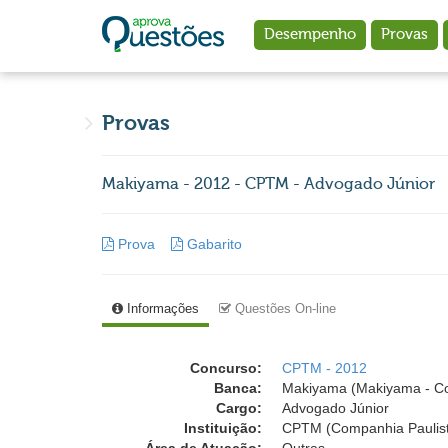
Ir para o conteúdo principal
Desempenho
Provas
Provas
Makiyama - 2012 - CPTM - Advogado Júnior
Prova
Gabarito
Informações
Questões On-line
Concurso:
CPTM - 2012
Banca:
Makiyama (Makiyama - C
Cargo:
Advogado Júnior
Instituição:
CPTM (Companhia Paulist