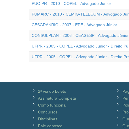
PUC-PR - 2010 - COPEL - Advogado Júnior
FUMARC - 2010 - CEMIG-TELECOM - Advogado Jún
CESGRANRIO - 2007 - EPE - Advogado Júnior
CONSULPLAN - 2006 - CEAGESP - Advogado Júnior
UFPR - 2005 - COPEL - Advogado Júnior - Direito Pú
UFPR - 2005 - COPEL - Advogado Júnior - Direito Pr
2ª via do boleto
Pág
Assinatura Completa
Per
Como funciona
Pol
Concursos
Pro
Disciplinas
Qu
Fale conosco
Que