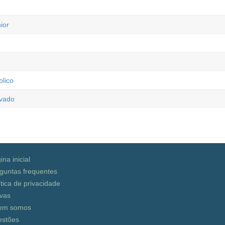
ior
blico
ivado
ina inicial
guntas frequentes
ítica de privacidade
vas
em somos
stões