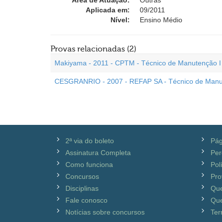
Área de Atuação:
Outras
Aplicada em:
09/2011
Nível:
Ensino Médio
Provas relacionadas (2)
Makiyama - 2011 - CPTM - Técnico de Manutenção I - E
CESGRANRIO - 2007 - REFAP SA - Técnico de Manute
2ª via do boleto
Pág
Assinatura Completa
Per
Como funciona
Pol
Concursos
Pro
Disciplinas
Qu
Fale conosco
Que
Notícias sobre concursos
Ter