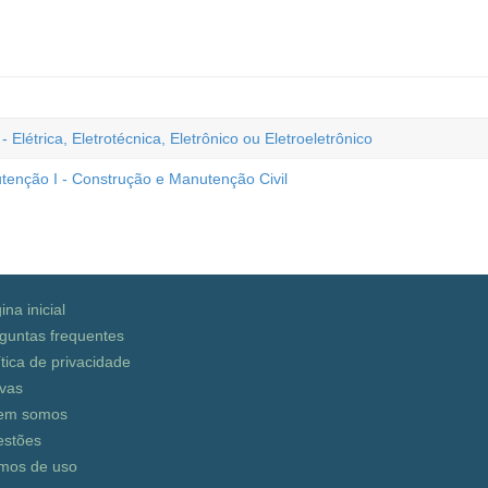
létrica, Eletrotécnica, Eletrônico ou Eletroeletrônico
nção I - Construção e Manutenção Civil
ina inicial
guntas frequentes
ítica de privacidade
vas
em somos
stões
mos de uso