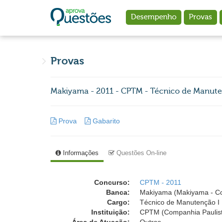
Ir para o conteúdo principal
Desempenho
Provas
Provas
Makiyama - 2011 - CPTM - Técnico de Manuten
Prova
Gabarito
Informações
Questões On-line
Concurso:
CPTM - 2011
Banca:
Makiyama (Makiyama - C
Cargo:
Técnico de Manutenção I
Instituição:
CPTM (Companhia Paulist