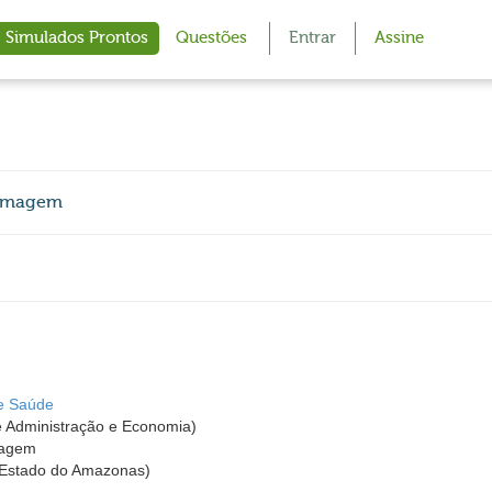
Simulados Prontos
Questões
Entrar
Assine
fermagem
de Saúde
de Administração e Economia)
magem
o Estado do Amazonas)