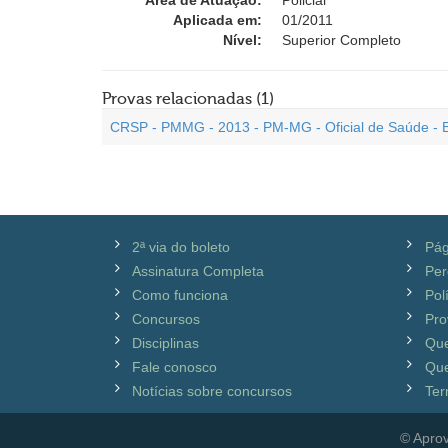
Área de Atuação:
Policial
Aplicada em:
01/2011
Nível:
Superior Completo
Provas relacionadas (1)
CRSP - PMMG - 2013 - PM-MG - Oficial de Saúde - 
2ª via do boleto
Pág
Assinatura Completa
Per
Como funciona
Pol
Concursos
Pro
Disciplinas
Qu
Fale conosco
Que
Notícias sobre concursos
Ter
© Aprov