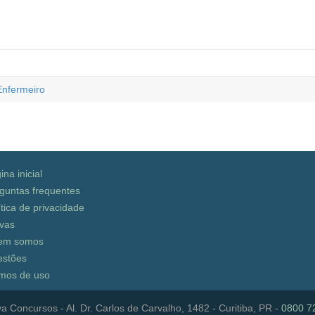
Enfermeiro
ina inicial
guntas frequentes
ítica de privacidade
vas
em somos
stões
mos de uso
a Concursos - Al. Dr. Carlos de Carvalho, 1482 - Curitiba, PR -
0800 7