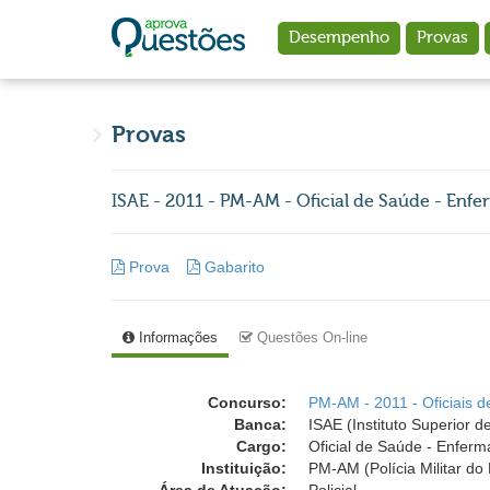
Ir para o conteúdo principal
Desempenho
Provas
Provas
ISAE - 2011 - PM-AM - Oficial de Saúde - En
Prova
Gabarito
Informações
Questões On-line
Concurso:
PM-AM - 2011 - Oficiais 
Banca:
ISAE (Instituto Superior 
Cargo:
Oficial de Saúde - Enfer
Instituição:
PM-AM (Polícia Militar d