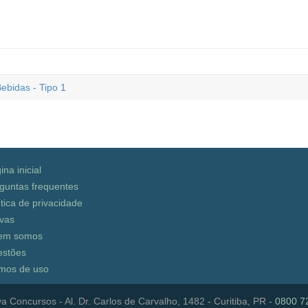
ebidas - Tipo 1
ina inicial
guntas frequentes
ítica de privacidade
vas
em somos
stões
mos de uso
a Concursos - Al. Dr. Carlos de Carvalho, 1482 - Curitiba, PR -
0800 7