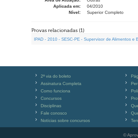
Área de Atuação:
Outras
Aplicada em:
04/2010
Nível:
Superior Completo
Provas relacionadas (1)
IPAD - 2010 - SESC-PE - Supervisor de Alimentos e B
2ª via do boleto
Pág
Assinatura Completa
Per
Como funciona
Pol
Concursos
Pro
Disciplinas
Qu
Fale conosco
Que
Notícias sobre concursos
Ter
© Aprov