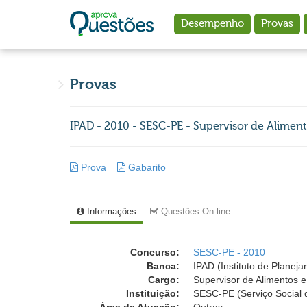
Ir para o conteúdo principal
Desempenho
Provas
Provas
IPAD - 2010 - SESC-PE - Supervisor de Aliment
Prova
Gabarito
Informações
Questões On-line
Concurso:
SESC-PE - 2010
Banca:
IPAD (Instituto de Planej
Cargo:
Supervisor de Alimentos 
Instituição:
SESC-PE (Serviço Social