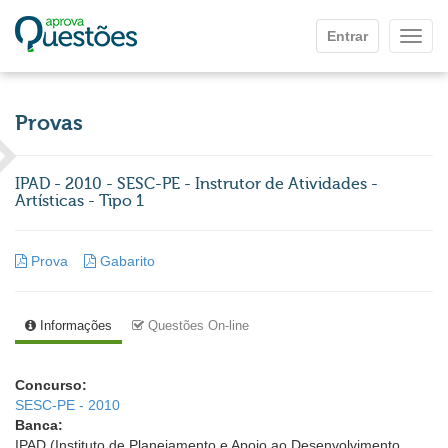
Ir para o conteúdo principal
Entrar
Mostr
Provas
IPAD - 2010 - SESC-PE - Instrutor de Atividades -
Artísticas - Tipo 1
Prova
Gabarito
Informações
Questões On-line
Concurso:
SESC-PE - 2010
Banca:
IPAD (Instituto de Planejamento e Apoio ao Desenvolvimento