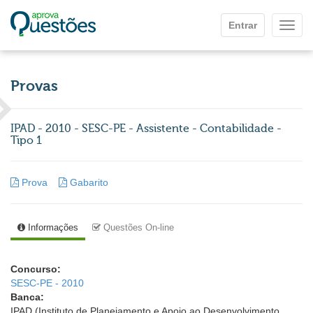
Ir para o conteúdo principal
Entrar
Mostr
Provas
IPAD - 2010 - SESC-PE - Assistente - Contabilidade -
Tipo 1
Prova
Gabarito
Informações
Questões On-line
Concurso:
SESC-PE - 2010
Banca:
IPAD (Instituto de Planejamento e Apoio ao Desenvolvimento