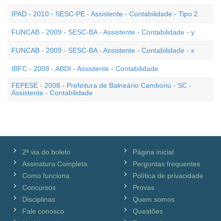
IPAD - 2010 - SESC-PE - Assistente - Contabilidade - Tipo 2
FUNCAB - 2009 - SESC-BA - Assistente - Contabilidade - y
FUNCAB - 2009 - SESC-BA - Assistente - Contabilidade - x
IBFC - 2008 - ABDI - Assistente - Contabilidade
FEPESE - 2008 - Prefeitura de Balneário Camboriú - SC -
Assistente - Contabilidade
2ª via do boleto
Página inicial
Assinatura Completa
Perguntas frequentes
Como funciona
Política de privacidade
Concursos
Provas
Disciplinas
Quem somos
Fale conosco
Questões