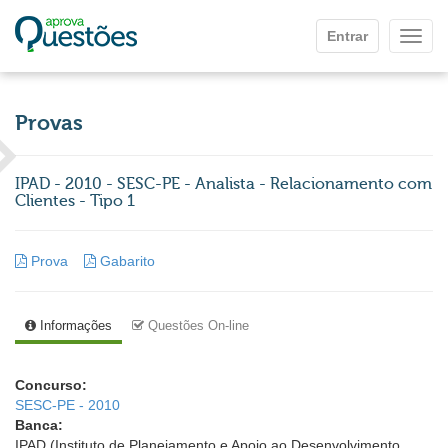
Ir para o conteúdo principal
Entrar
Mostr
Provas
IPAD - 2010 - SESC-PE - Analista - Relacionamento com
Clientes - Tipo 1
Prova
Gabarito
Informações
Questões On-line
Concurso:
SESC-PE - 2010
Banca:
IPAD (Instituto de Planejamento e Apoio ao Desenvolvimento