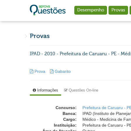
Ir para o conteúdo principal
Desempenho
Provas
Provas
IPAD - 2010 - Prefeitura de Caruaru - PE - M
Prova
Gabarito
Informações
Questões On-line
Concurso:
Prefeitura de Caruaru - P
Banca:
IPAD (Instituto de Planej
Cargo:
Médico - Medicina de Fa
Instituição:
Prefeitura de Caruaru - P