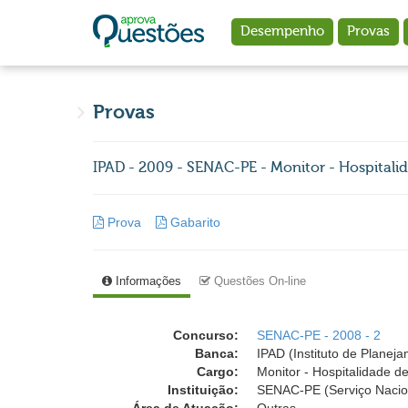
Ir para o conteúdo principal
Desempenho
Provas
Provas
IPAD - 2009 - SENAC-PE - Monitor - Hospitali
Prova
Gabarito
Informações
Questões On-line
Concurso:
SENAC-PE - 2008 - 2
Banca:
IPAD (Instituto de Planej
Cargo:
Monitor - Hospitalidade d
Instituição:
SENAC-PE (Serviço Nacio