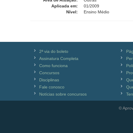
Área de Atuação:
Outras
Aplicada em:
01/2009
Nível:
Ensino Médio
2ª via do boleto
Pág
Assinatura Completa
Per
Como funciona
Pol
Concursos
Pro
Disciplinas
Qu
Fale conosco
Que
Notícias sobre concursos
Ter
© Aprov