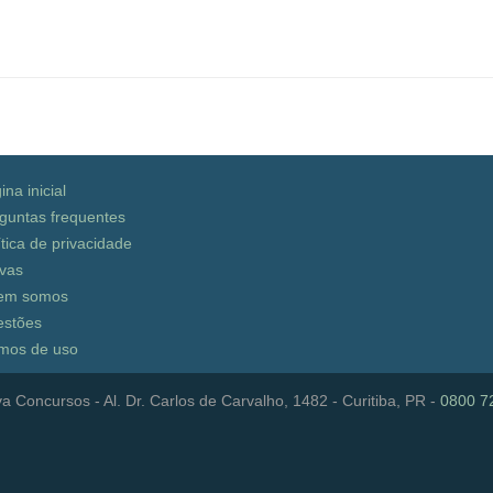
ina inicial
guntas frequentes
ítica de privacidade
vas
em somos
stões
mos de uso
a Concursos - Al. Dr. Carlos de Carvalho, 1482 - Curitiba, PR -
0800 7