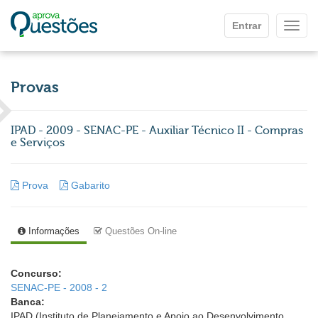
Ir para o conteúdo principal
Entrar
Mostr
Provas
IPAD - 2009 - SENAC-PE - Auxiliar Técnico II - Compras
e Serviços
Prova
Gabarito
Informações
Questões On-line
Concurso:
SENAC-PE - 2008 - 2
Banca:
IPAD (Instituto de Planejamento e Apoio ao Desenvolvimento