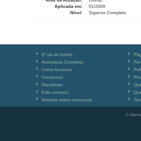
Área de Atuação:
Outras
Aplicada em:
01/2009
Nível:
Superior Completo
2ª via do boleto
Pág
Assinatura Completa
Per
Como funciona
Pol
Concursos
Pro
Disciplinas
Qu
Fale conosco
Que
Notícias sobre concursos
Ter
© Aprov