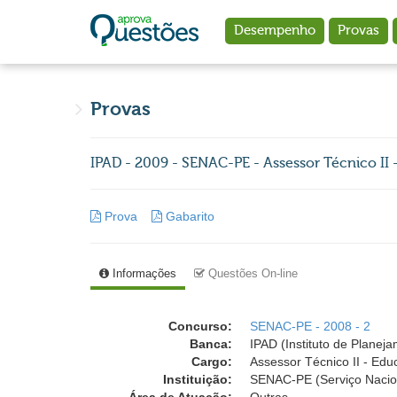
Ir para o conteúdo principal
Desempenho
Provas
Provas
IPAD - 2009 - SENAC-PE - Assessor Técnico II 
Prova
Gabarito
Informações
Questões On-line
Concurso:
SENAC-PE - 2008 - 2
Banca:
IPAD (Instituto de Planej
Cargo:
Assessor Técnico II - Edu
Instituição:
SENAC-PE (Serviço Nacio