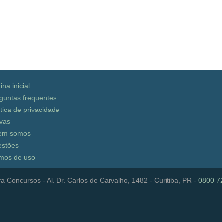
ina inicial
guntas frequentes
ítica de privacidade
vas
em somos
stões
mos de uso
a Concursos - Al. Dr. Carlos de Carvalho, 1482 - Curitiba, PR -
0800 7