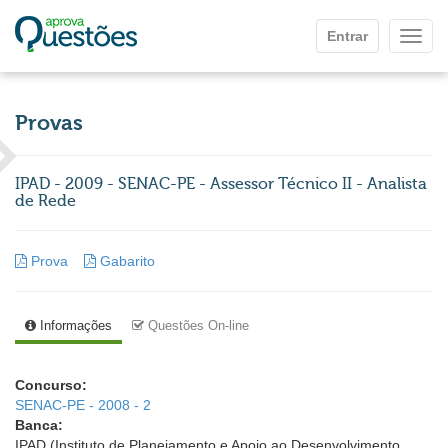
Ir para o conteúdo principal
Entrar
Mostr
Provas
IPAD - 2009 - SENAC-PE - Assessor Técnico II - Analista
de Rede
Prova
Gabarito
Informações
Questões On-line
Concurso:
SENAC-PE - 2008 - 2
Banca:
IPAD (Instituto de Planejamento e Apoio ao Desenvolvimento