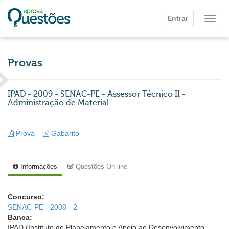
Ir para o conteúdo principal
Entrar
Mostr
Provas
IPAD - 2009 - SENAC-PE - Assessor Técnico II -
Administração de Material
Prova
Gabarito
Informações
Questões On-line
Concurso:
SENAC-PE - 2008 - 2
Banca:
IPAD (Instituto de Planejamento e Apoio ao Desenvolvimento