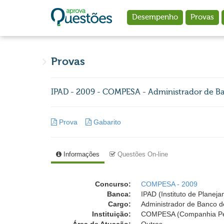
Ir para o conteúdo principal
Desempenho
Provas
Provas
IPAD - 2009 - COMPESA - Administrador de B
Prova
Gabarito
Informações
Questões On-line
Concurso:
COMPESA - 2009
Banca:
IPAD (Instituto de Planej
Cargo:
Administrador de Banco 
Instituição:
COMPESA (Companhia Pe