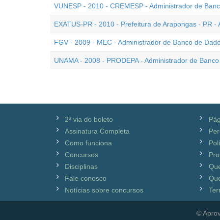
VUNESP - 2010 - CREMESP - Administrador de Ban
EXATUS-PR - 2010 - Prefeitura de Arapongas - PR -
FGV - 2009 - MEC - Administrador de Banco de Dados
UNAMA - 2008 - PRODEPA - Administrador de Banco
2ª via do boleto
Pág
Assinatura Completa
Per
Como funciona
Pol
Concursos
Pro
Disciplinas
Qu
Fale conosco
Que
Notícias sobre concursos
Ter
© Aprov