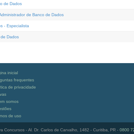
co de Dados
 Administrador de Banco de Dados
 - Especialista
 de Dados
ina inicial
guntas frequentes
ítica de privacidade
vas
em somos
stões
mos de uso
a Concursos - Al. Dr. Carlos de Carvalho, 1482 - Curitiba, PR -
0800 7