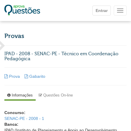
Ir para o conteúdo principal
Entrar
Mostr
Provas
IPAD - 2008 - SENAC-PE - Técnico em Coordenação
Pedagógica
Prova
Gabarito
Informações
Questões On-line
Concurso:
SENAC-PE - 2008 - 1
Banca:
IPAD (Instituto de Planejamento e Apoio ao Desenvolvimento