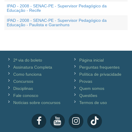
IPAD - 2008 - SENAC-PE - Supervisor Pedagógico da
Educação - Recife
IPAD - 2008 - SENAC-PE - Supervisor Pedagógico da
Educação - Paulista e Garanhuns
2ª via do boleto
Página inicial
Assinatura Completa
Perguntas frequentes
Como funciona
Política de privacidade
Concursos
Provas
Disciplinas
Quem somos
Fale conosco
Questões
Notícias sobre concursos
Termos de uso