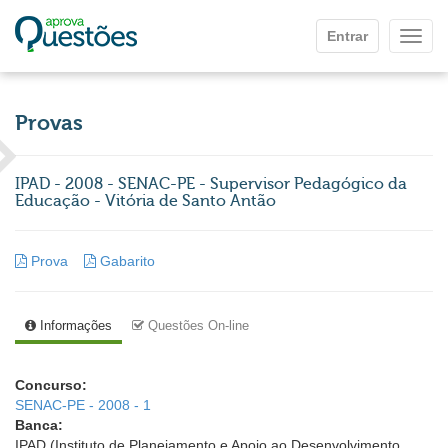
Ir para o conteúdo principal
Entrar
Mostr
Provas
IPAD - 2008 - SENAC-PE - Supervisor Pedagógico da
Educação - Vitória de Santo Antão
Prova
Gabarito
Informações
Questões On-line
Concurso:
SENAC-PE - 2008 - 1
Banca:
IPAD (Instituto de Planejamento e Apoio ao Desenvolvimento