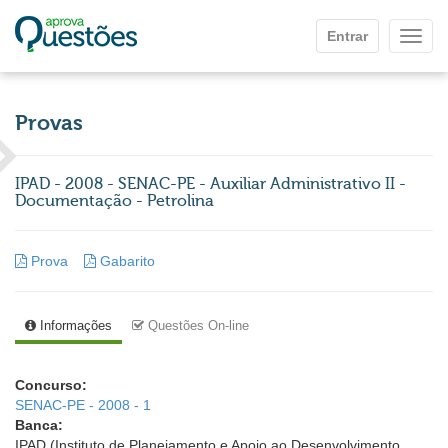
Ir para o conteúdo principal
Entrar
Mostr
Provas
IPAD - 2008 - SENAC-PE - Auxiliar Administrativo II -
Documentação - Petrolina
Prova
Gabarito
Informações
Questões On-line
Concurso:
SENAC-PE - 2008 - 1
Banca:
IPAD (Instituto de Planejamento e Apoio ao Desenvolvimento