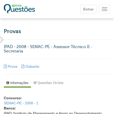
Ir para o conteúdo principal
Entrar
Mostr
Provas
IPAD - 2008 - SENAC-PE - Assessor Técnico II -
Secretaria
Prova
Gabarito
Informações
Questões On-line
Concurso:
SENAC-PE - 2008 - 1
Banca:
IPAD (Instituto de Planejamento e Apoio ao Desenvolvimento