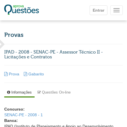
Ir para o conteúdo principal
Entrar
Mostr
Provas
IPAD - 2008 - SENAC-PE - Assessor Técnico II -
Licitações e Contratos
Prova
Gabarito
Informações
Questões On-line
Concurso:
SENAC-PE - 2008 - 1
Banca:
IPAD (Instituto de Planejamento e Apoio ao Desenvolvimento