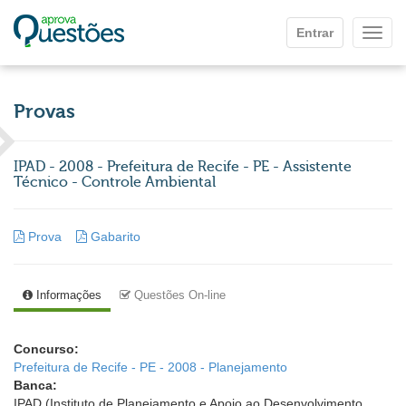
Ir para o conteúdo principal
Entrar
Mostr
Provas
IPAD - 2008 - Prefeitura de Recife - PE - Assistente
Técnico - Controle Ambiental
Prova
Gabarito
Informações
Questões On-line
Concurso:
Prefeitura de Recife - PE - 2008 - Planejamento
Banca:
IPAD (Instituto de Planejamento e Apoio ao Desenvolvimento