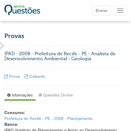
Ir para o conteúdo principal
Entrar
Mostr
Provas
IPAD - 2008 - Prefeitura de Recife - PE - Analista de
Desenvolvimento Ambiental - Geologia
Prova
Gabarito
Informações
Questões On-line
Concurso:
Prefeitura de Recife - PE - 2008 - Planejamento
Banca:
IPAD (Instituto de Planejamento e Apoio ao Desenvolvimento