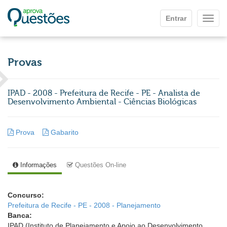
Ir para o conteúdo principal
Entrar
Mostr
Provas
IPAD - 2008 - Prefeitura de Recife - PE - Analista de
Desenvolvimento Ambiental - Ciências Biológicas
Prova
Gabarito
Informações
Questões On-line
Concurso:
Prefeitura de Recife - PE - 2008 - Planejamento
Banca:
IPAD (Instituto de Planejamento e Apoio ao Desenvolvimento