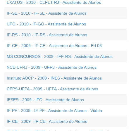
EXATUS - 2010 - CEFET-RJ - Assistente de Alunos
IF-SE - 2010 - IF-SE - Assistente de Alunos
UFG - 2010 - IF-GO - Assistente de Alunos
IF-RS - 2010 - IF-RS - Assistente de Alunos
IF-CE - 2009 - IF-CE - Assistente de Alunos - Ed 06
MS CONCURSOS - 2009 - IFF-RS - Assistente de Alunos
NCE-UFRJ - 2009 - UFRJ - Assistente de Alunos
Instituto AOCP - 2009 - INES - Assistente de Alunos
CEPS-UFPA - 2009 - UFPA - Assistente de Alunos
IESES - 2009 - IFC - Assistente de Alunos
IF-PE - 2009 - IF-PE - Assistente de Alunos - Vitória
IF-CE - 2009 - IF-CE - Assistente de Alunos