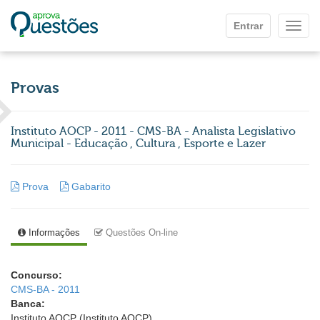
Ir para o conteúdo principal
Entrar
Mostr
Provas
Instituto AOCP - 2011 - CMS-BA - Analista Legislativo
Municipal - Educação , Cultura , Esporte e Lazer
Prova
Gabarito
Informações
Questões On-line
Concurso:
CMS-BA - 2011
Banca:
Instituto AOCP (Instituto AOCP)