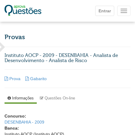
Ir para o conteúdo principal
Entrar
Mostr
Provas
Instituto AOCP - 2009 - DESENBAHIA - Analista de
Desenvolvimento - Analista de Risco
Prova
Gabarito
Informações
Questões On-line
Concurso:
DESENBAHIA - 2009
Banca:
Instituto AOCP (Instituto AOCP)