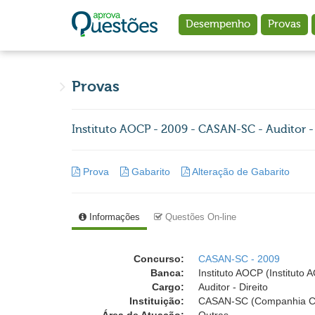
Ir para o conteúdo principal
Desempenho
Provas
Provas
Instituto AOCP - 2009 - CASAN-SC - Auditor - 
Prova
Gabarito
Alteração de Gabarito
Informações
Questões On-line
Concurso:
CASAN-SC - 2009
Banca:
Instituto AOCP (Instituto
Cargo:
Auditor - Direito
Instituição:
CASAN-SC (Companhia Ca