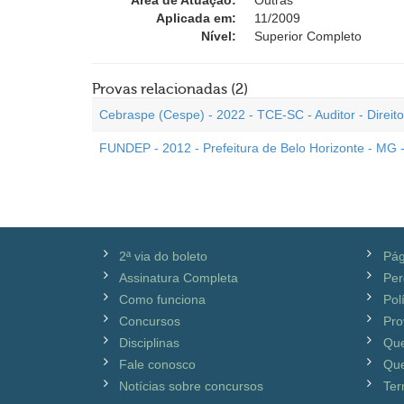
Área de Atuação:
Outras
Aplicada em:
11/2009
Nível:
Superior Completo
Provas relacionadas (2)
Cebraspe (Cespe) - 2022 - TCE-SC - Auditor - Direito
FUNDEP - 2012 - Prefeitura de Belo Horizonte - MG - 
2ª via do boleto
Pág
Assinatura Completa
Per
Como funciona
Pol
Concursos
Pro
Disciplinas
Qu
Fale conosco
Que
Notícias sobre concursos
Ter