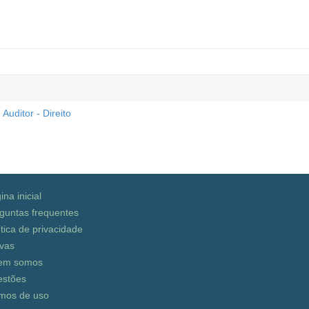
Auditor - Direito
ina inicial
guntas frequentes
ítica de privacidade
vas
em somos
stões
mos de uso