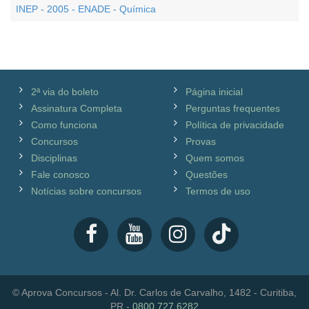
INEP - 2005 - ENADE - Química
2ª via do boleto
Página inicial
Assinatura Completa
Perguntas frequentes
Como funciona
Política de privacidade
Concursos
Provas
Disciplinas
Quem somos
Fale conosco
Questões
Notícias sobre concursos
Termos de uso
© Aprova Concursos - Al. Dr. Carlos de Carvalho, 1482 - Curitiba,
PR -
0800 727 6282