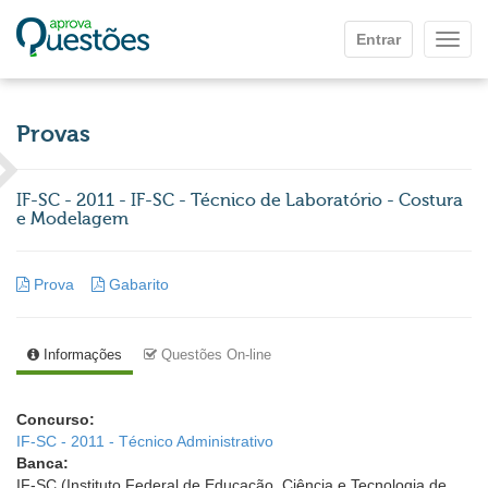
Ir para o conteúdo principal
Entrar
Mostr
Provas
IF-SC - 2011 - IF-SC - Técnico de Laboratório - Costura
e Modelagem
Prova
Gabarito
Informações
Questões On-line
Concurso:
IF-SC - 2011 - Técnico Administrativo
Banca:
IF-SC (Instituto Federal de Educação, Ciência e Tecnologia de