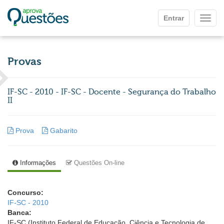
Ir para o conteúdo principal
Entrar
Mostr
Provas
IF-SC - 2010 - IF-SC - Docente - Segurança do Trabalho
II
Prova
Gabarito
Informações
Questões On-line
Concurso:
IF-SC - 2010
Banca:
IF-SC (Instituto Federal de Educação, Ciência e Tecnologia de