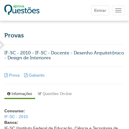
Ir para o conteúdo principal
Entrar
Mostr
Provas
IF-SC - 2010 - IF-SC - Docente - Desenho Arquitetônico
- Design de Interiores
Prova
Gabarito
Informações
Questões On-line
Concurso:
IF-SC - 2010
Banca:
IF-SC (Instituto Federal de Educação, Ciência e Tecnologia de